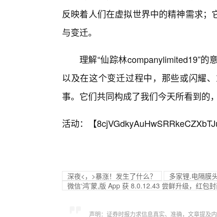
反映着人们在虚拟世界中的精神需求；
与变迁。
理解“仙踪林companylimite
以及在这个变迁过程中，那些或闪耀、
事。它们共同构成了我们今天所看到的
活动：【
8cjVGdkyAuHwSRRkeCZXbTJ
深夜<，>暴涨！发生了什么？
多家锂.电隔膜
微信‘鸿’蒙,版 App 获 8.0.12.43 尝鲜升级
声明：证券时报力求信息真实、准确，文章提及内