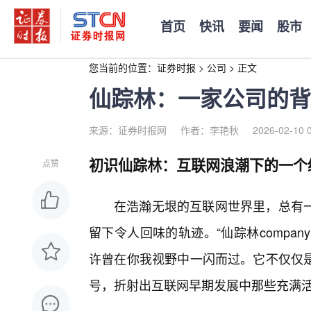
首页
快讯
要闻
股市
您当前的位置：
证券时报
>
公司
>
正文
仙踪林：一家公司的背
来源：证券时报网
作者：李艳秋
2026-02-10 
初识仙踪林：互联网浪潮下的一个
点赞
在浩瀚无垠的互联网世界里，总有
留下令人回味的轨迹。“仙踪林company
许曾在你我视野中一闪而过。它不仅仅
号，折射出互联网早期发展中那些充满